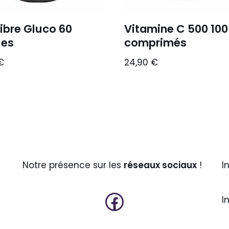
libre Gluco 60
Vitamine C 500 100
les
comprimés
€
24,90
€
Notre présence sur les
réseaux sociaux
!
I
I