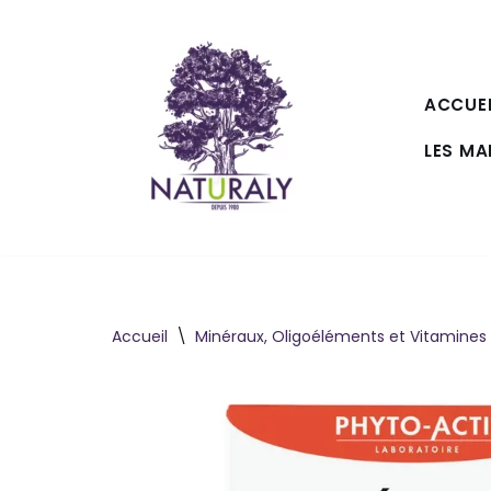
Aller
au
ACCUEI
contenu
LES M
Accueil
\
Minéraux, Oligoéléments et Vitamines