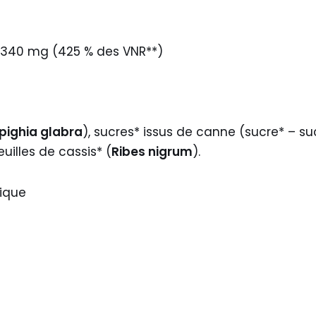
 : 340 mg (425 % des VNR**)
pighia glabra
), sucres* issus de canne (sucre* – su
euilles de cassis* (
Ribes nigrum
).
gique