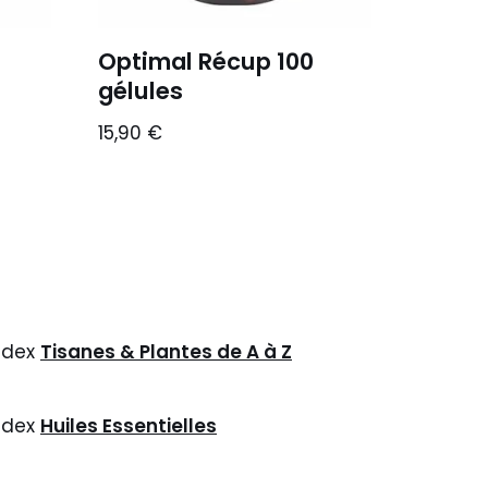
Optimal Récup 100
gélules
15,90
€
ndex
Tisanes & Plantes de A à Z
ndex
Huiles Essentielles