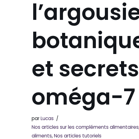
l’argousie
botanique
et secret
oméga-7
par
Lucas
Nos articles sur les compléments alimentaires
aliments
,
Nos articles tutoriels