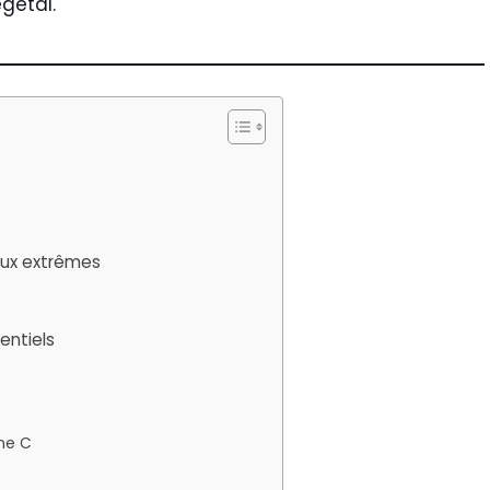
gétal.
ieux extrêmes
entiels
ne C