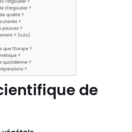
c l’argousier ?
le d’argousier ?
de qualité ?
n cutanée ?
ls pauvres ?
lement ? (tuto)
es que l’Europe ?
osmétique ?
ne quotidienne ?
préparations ?
cientifique de