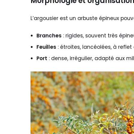
Morphologie et organisation
L’argousier est un arbuste épineux pouv
Branches
: rigides, souvent très épin
Feuilles
: étroites, lancéolées, à refl
Port
: dense, irrégulier, adapté aux mi