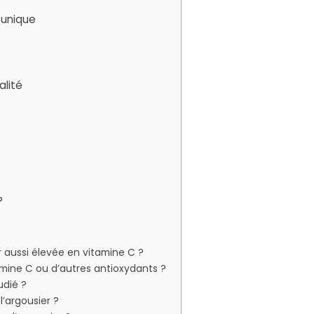
e unique
alité
?
r aussi élevée en vitamine C ?
amine C ou d’autres antioxydants ?
udié ?
’argousier ?