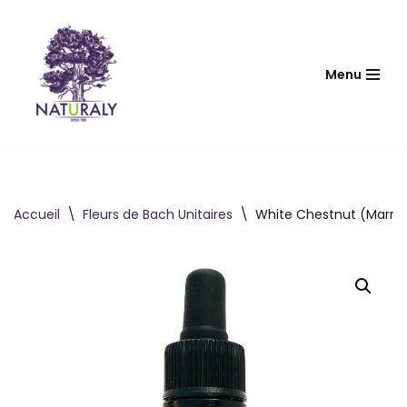
Aller
au
Menu
contenu
Accueil
\
Fleurs de Bach Unitaires
\
White Chestnut (Marron