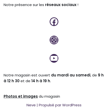
Notre présence sur les
réseaux sociaux
!
Notre magasin est ouvert
du mardi au samedi
, de
9 h
à 12 h 30
et de
14 h à 19 h
.
Photos et
images
du magasin
Neve
| Propulsé par
WordPress