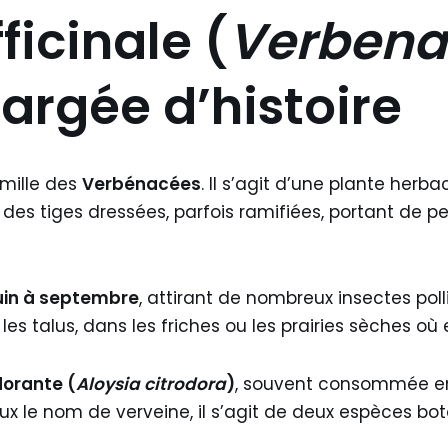
ficinale (
Verbena 
argée d’histoire
amille des
Verbénacées
. Il s’agit d’une plante her
e des tiges dressées, parfois ramifiées, portant de pe
uin à septembre
, attirant de nombreux insectes polli
 talus, dans les friches ou les prairies sèches où el
dorante (
Aloysia citrodora
)
, souvent consommée en
eux le nom de verveine, il s’agit de deux espèces bo