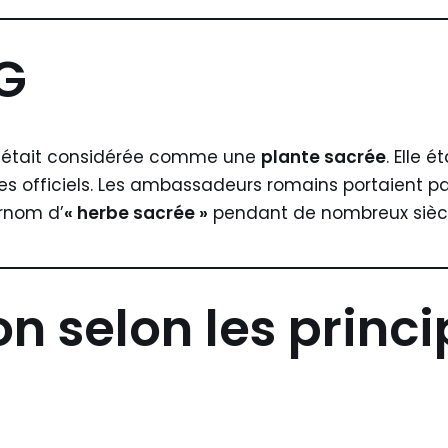
 G
le était considérée comme une
plante sacrée
. Elle 
rites officiels. Les ambassadeurs romains portaient 
urnom d’
« herbe sacrée »
pendant de nombreux siècl
on selon les princ