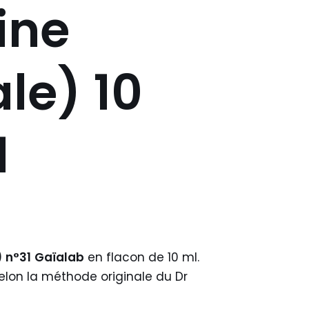
ine
ale) 10
1
)
n°31
Gaïalab
en flacon de 10 ml.
elon la méthode originale du Dr