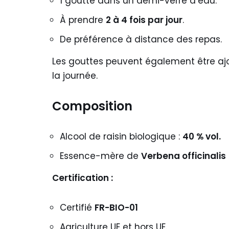
1 goutte dans un demi-verre d’eau.
À prendre
2 à 4 fois par jour
.
De préférence à distance des repas.
Les gouttes peuvent également être aj
la journée.
Composition
Alcool de raisin biologique :
40 % vol.
Essence-mère de
Verbena officinalis
Certification :
Certifié
FR-BIO-01
Agriculture UE et hors UE.