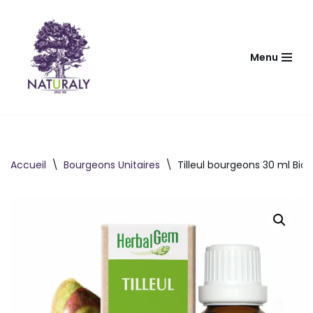
Aller
au
Menu
contenu
Accueil
\
Bourgeons Unitaires
\
Tilleul bourgeons 30 ml Bio