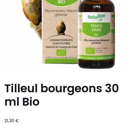
Tilleul bourgeons 30
ml Bio
21,30
€