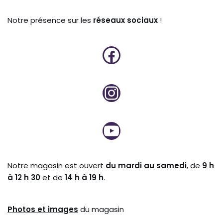
Notre présence sur les
réseaux sociaux
!
Notre magasin est ouvert
du mardi au samedi
, de
9 h
à 12 h 30
et de
14 h à 19 h
.
Photos et
images
du magasin