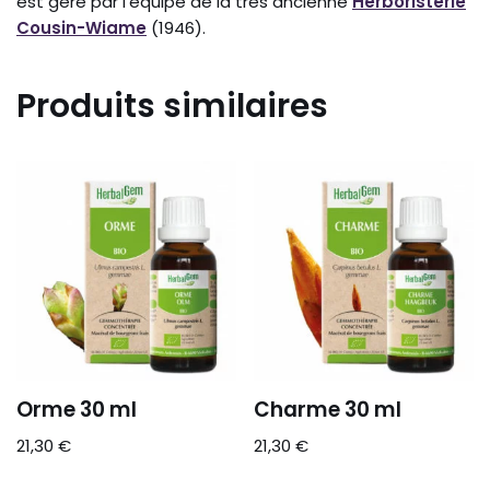
est géré par l’équipe de la très ancienne
Herboristerie
Cousin-Wiame
(1946).
Produits similaires
Orme 30 ml
Charme 30 ml
21,30
€
21,30
€