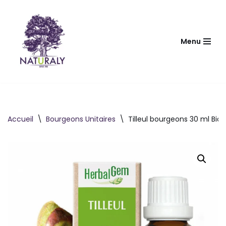
Aller
au
Menu
contenu
Accueil
\
Bourgeons Unitaires
\
Tilleul bourgeons 30 ml Bio