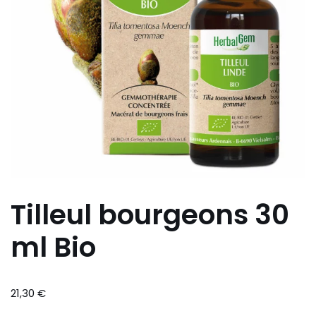
Tilleul bourgeons 30
ml Bio
21,30
€