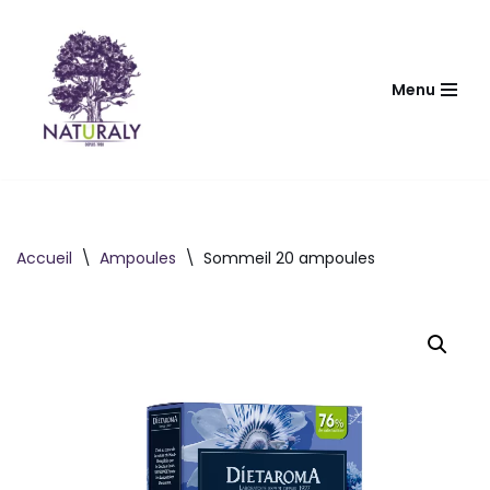
Aller
au
Menu
contenu
Accueil
\
Ampoules
\
Sommeil 20 ampoules