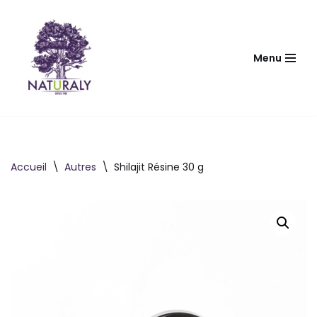
Aller
au
Menu
contenu
Accueil
\
Autres
\
Shilajit Résine 30 g