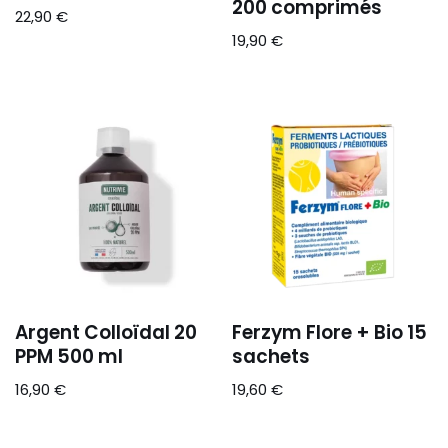
200 comprimés
22,90
€
19,90
€
Argent Colloïdal 20
Ferzym Flore + Bio 15
PPM 500 ml
sachets
16,90
€
19,60
€