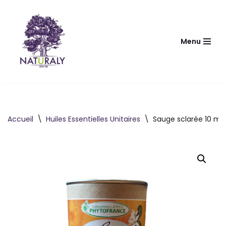
Aller
au
Menu
contenu
Accueil
\
Huiles Essentielles Unitaires
\
Sauge sclarée 10 ml