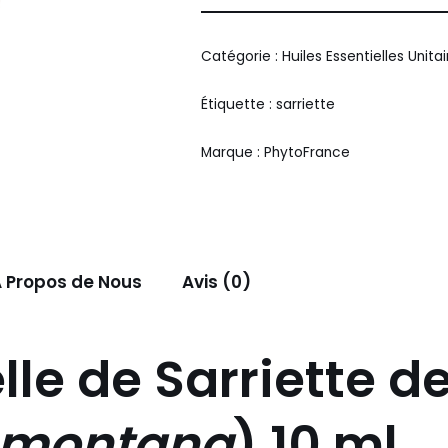
Alternative:
Catégorie :
Huiles Essentielles Unita
Étiquette :
sarriette
Marque :
PhytoFrance
 Propos de Nous
Avis (0)
elle de Sarriette
a montana
) 10 ml