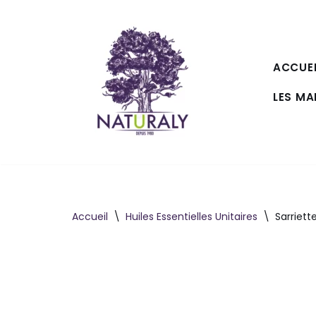
Aller
au
ACCUEI
contenu
LES M
Accueil
\
Huiles Essentielles Unitaires
\
Sarriet