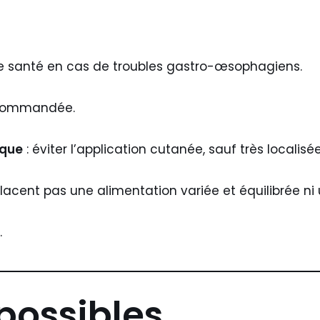
e santé en cas de troubles gastro-œsophagiens.
recommandée.
ique
: éviter l’application cutanée, sauf très localis
cent pas une alimentation variée et équilibrée ni 
.
possibles