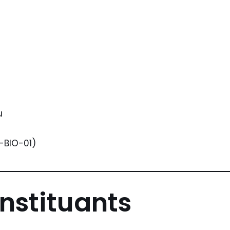
u
R-BIO-01)
nstituants