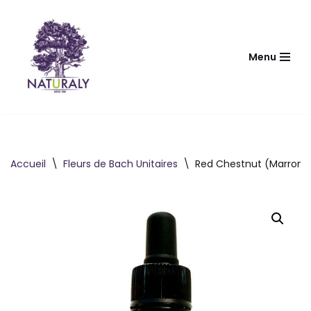
Aller
au
Menu
contenu
Accueil
\
Fleurs de Bach Unitaires
\
Red Chestnut (Marronni