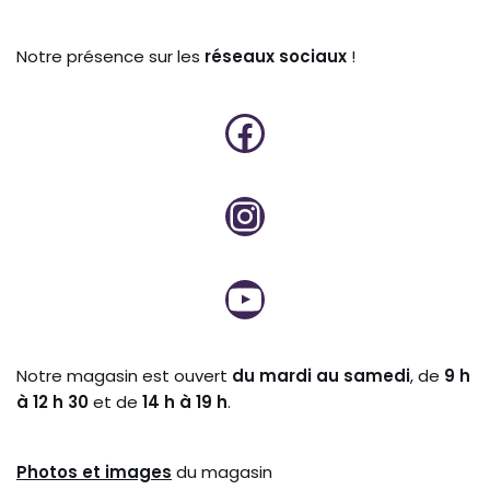
Notre présence sur les
réseaux sociaux
!
Notre magasin est ouvert
du mardi au samedi
, de
9 h
à 12 h 30
et de
14 h à 19 h
.
Photos et
images
du magasin