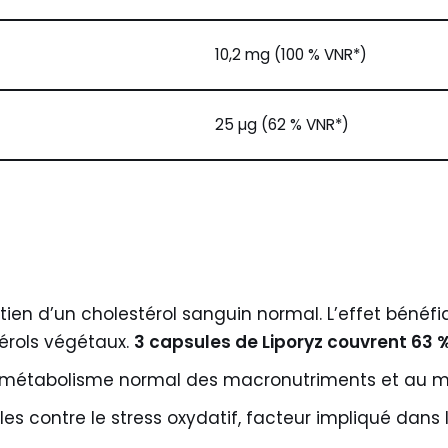
10,2 mg (100 % VNR*)
25 µg (62 % VNR*)
ien d’un cholestérol sanguin normal. L’effet béné
érols végétaux.
3 capsules de Liporyz couvrent 63 
 métabolisme normal des macronutriments et au ma
les contre le stress oxydatif, facteur impliqué dans l