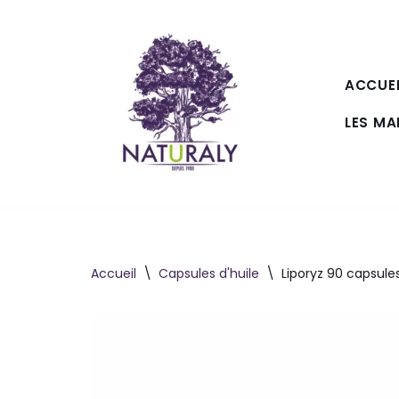
Aller
au
ACCUEI
contenu
LES M
Accueil
\
Capsules d'huile
\
Liporyz 90 capsule