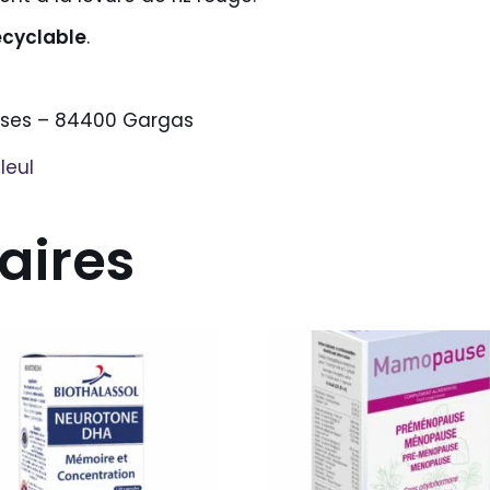
ecyclable
.
rises – 84400 Gargas
leul
aires