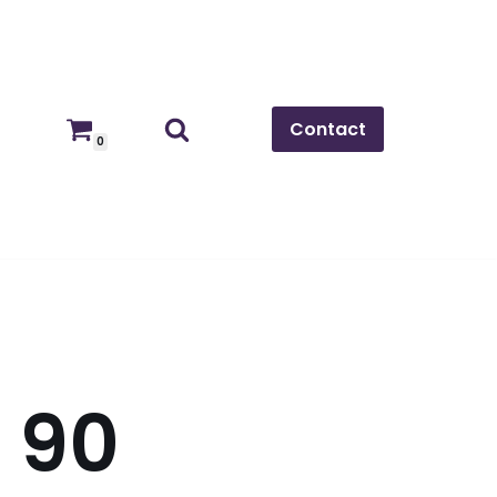
Contact
0
z 90