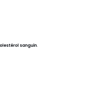
holestérol sanguin
.