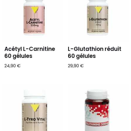
Acétyl L-Carnitine
L-Glutathion réduit
60 gélules
60 gélules
24,90
€
29,90
€