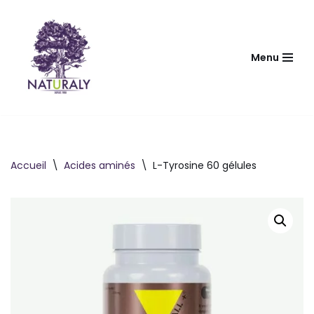
Aller
au
Menu
contenu
Accueil
\
Acides aminés
\
L-Tyrosine 60 gélules