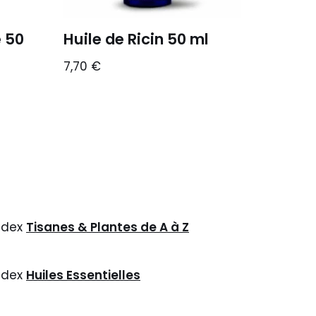
e 50
Huile de Ricin 50 ml
7,70
€
ndex
Tisanes & Plantes de A à Z
ndex
Huiles Essentielles