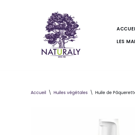
Aller
au
ACCUEI
contenu
LES M
Accueil
\
Huiles végétales
\
Huile de Pâquerett