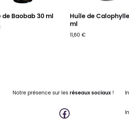
e de Baobab 30 ml
Huile de Calophyll
ml
€
11,60
€
Notre présence sur les
réseaux sociaux
!
I
I