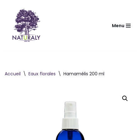
Aller
au
Menu
contenu
Accueil
\
Eaux florales
\
Hamamélis 200 ml