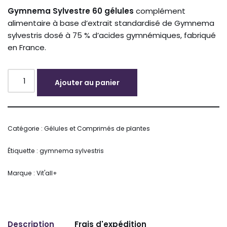
Gymnema
Sylvestre
60
gélules
complément
alimentaire
à
base
d’extrait
standardisé
de
Gymnema
sylvestris
dosé
à
75 %
d’acides
gymnémiques,
fabriqué
en
France.
Ajouter au panier
Alternative:
Catégorie :
Gélules et Comprimés de plantes
Étiquette :
gymnema sylvestris
Marque :
Vit'all+
Description
Frais d'expédition