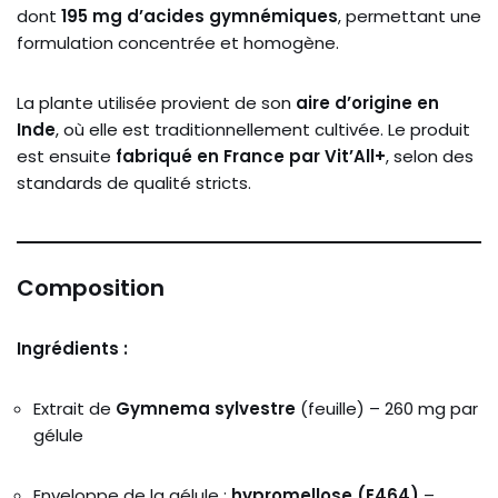
dont
195
mg
d’acides
gymnémiques
,
permettant
une
formulation
concentrée
et
homogène.
La
plante
utilisée
provient
de
son
aire
d’origine
en
Inde
,
où
elle
est
traditionnellement
cultivée.
Le
produit
est
ensuite
fabriqué
en
France
par
Vit’All+
,
selon
des
standards
de
qualité
stricts.
Composition
Ingrédients :
Extrait
de
Gymnema
sylvestre
(
feuille) –
260
mg
par
gélule
Enveloppe
de
la
gélule :
hypromellose (
E464)
–