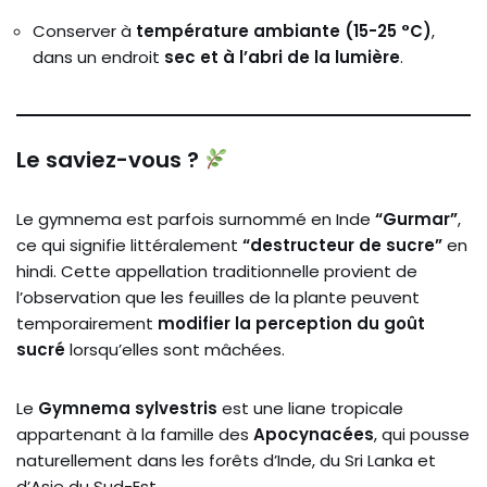
Conserver
à
température
ambiante (
15-
25 °
C)
,
dans
un
endroit
sec
et
à
l’abri
de
la
lumière
.
Le
saviez-
vous ?
Le
gymnema
est
parfois
surnommé
en
Inde
“
Gurmar”
,
ce
qui
signifie
littéralement
“
destructeur
de
sucre”
en
hindi.
Cette
appellation
traditionnelle
provient
de
l’observation
que
les
feuilles
de
la
plante
peuvent
temporairement
modifier
la
perception
du
goût
sucré
lorsqu’elles
sont
mâchées.
Le
Gymnema
sylvestris
est
une
liane
tropicale
appartenant
à
la
famille
des
Apocynacées
,
qui
pousse
naturellement
dans
les
forêts
d’Inde,
du
Sri
Lanka
et
d’Asie
du
Sud-
Est.