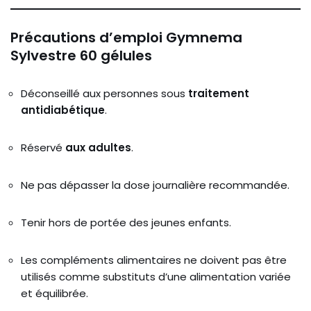
Précautions
d’emploi Gymnema
Sylvestre 60 gélules
Déconseillé
aux
personnes
sous
traitement
antidiabétique
.
Réservé
aux
adultes
.
Ne
pas
dépasser
la
dose
journalière
recommandée.
Tenir
hors
de
portée
des
jeunes
enfants.
Les
compléments
alimentaires
ne
doivent
pas
être
utilisés
comme
substituts
d’une
alimentation
variée
et
équilibrée.