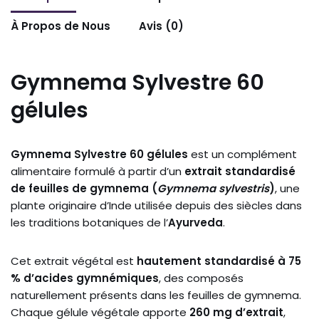
À Propos de Nous
Avis (0)
Gymnema
Sylvestre
60
gélules
Gymnema
Sylvestre
60
gélules
est
un
complément
alimentaire
formulé
à
partir
d’un
extrait
standardisé
de
feuilles
de
gymnema (
Gymnema
sylvestris
)
,
une
plante
originaire
d’Inde
utilisée
depuis
des
siècles
dans
les
traditions
botaniques
de
l’
Ayurveda
.
Cet
extrait
végétal
est
hautement
standardisé
à
75
%
d’acides
gymnémiques
,
des
composés
naturellement
présents
dans
les
feuilles
de
gymnema.
Chaque
gélule
végétale
apporte
260
mg
d’extrait
,