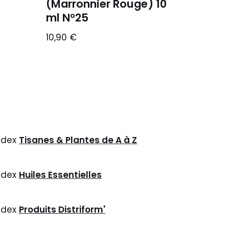
(Marronnier Rouge) 10
ml N°25
10,90
€
ndex
Tisanes & Plantes de A à Z
ndex
Huiles Essentielles
ndex
Produits Distriform'