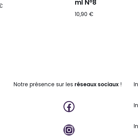
ml N°8
€
10,90
€
Notre présence sur les
réseaux sociaux
!
I
I
I