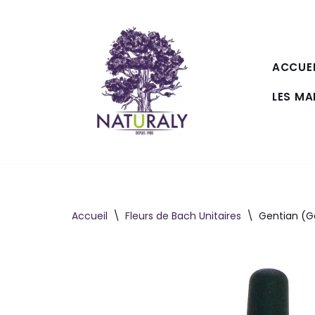
Aller
au
ACCUEI
contenu
LES M
Accueil
\
Fleurs de Bach Unitaires
\
Gentian (Ge