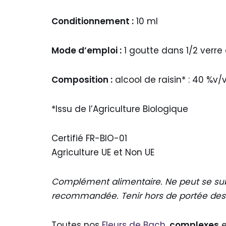
Conditionnement :
10 ml
Mode d’emploi :
1 goutte dans 1/2 verre 
Composition :
alcool de raisin* : 40 %v
*Issu de l’Agriculture Biologique
Certifié FR-BIO-01
Agriculture UE et Non UE
Complément alimentaire. Ne peut se subst
recommandée. Tenir hors de portée des
Toutes nos
Fleurs de Bach
,
complexes
e