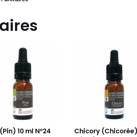
aires
 (Pin) 10 ml N°24
Chicory (Chicorée)