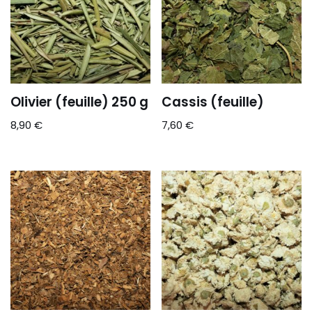
Olivier (feuille) 250 g
Cassis (feuille)
8,90
€
7,60
€