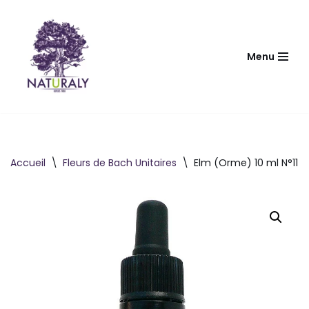
Aller
au
Menu
contenu
Accueil
\
Fleurs de Bach Unitaires
\
Elm (Orme) 10 ml N°11