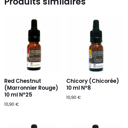
Produits similaires
Red Chestnut
Chicory (Chicorée)
(Marronnier Rouge)
10 ml N°8
10 ml N°25
10,90
€
10,90
€