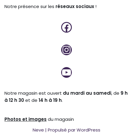
Notre présence sur les
réseaux sociaux
!
Notre magasin est ouvert
du mardi au samedi
, de
9 h
à 12 h 30
et de
14 h à 19 h
.
Photos et
images
du magasin
Neve
| Propulsé par
WordPress