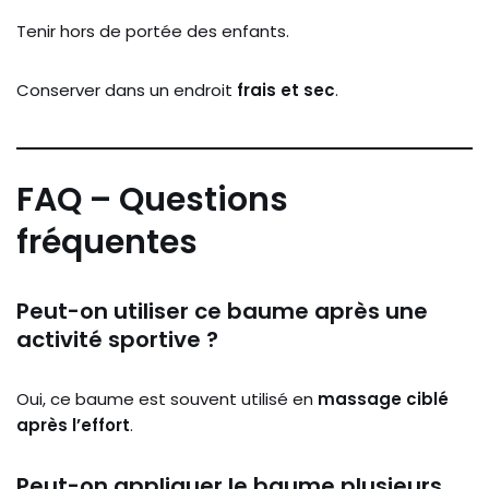
Tenir
hors
de
portée
des
enfants.
Conserver
dans
un
endroit
frais
et
sec
.
FAQ –
Questions
fréquentes
Peut-
on
utiliser
ce
baume
après
une
activité
sportive ?
Oui,
ce
baume
est
souvent
utilisé
en
massage
ciblé
après
l’effort
.
Peut-
on
appliquer
le
baume
plusieurs