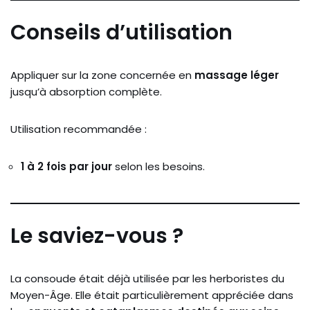
Conseils
d’utilisation
Appliquer
sur
la
zone
concernée
en
massage
léger
jusqu’à
absorption
complète.
Utilisation
recommandée :
1
à
2
fois
par
jour
selon
les
besoins.
Le
saviez-
vous ?
La
consoude
était
déjà
utilisée
par
les
herboristes
du
Moyen-
Âge.
Elle
était
particulièrement
appréciée
dans