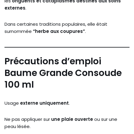
les
onguents
et
cataplasmes
destinés
aux
soins
externes
.
Dans
certaines
traditions
populaires,
elle
était
surnommée
“
herbe
aux
coupures”
.
Précautions
d’emploi
Baume Grande Consoude
100 ml
Usage
externe
uniquement
.
Ne
pas
appliquer
sur
une
plaie
ouverte
ou
sur
une
peau
lésée.