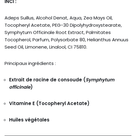
INCI :
Adeps
Suillus,
Alcohol
Denat,
Aqua,
Zea
Mays
Oil,
Tocopheryl
Acetate,
PEG-
30
Dipolyhydroxystearate,
Symphytum
Officinale
Root
Extract,
Palmitates
Tocopherol,
Parfum,
Polysorbate
80,
Helianthus
Annuus
Seed
Oil,
Limonene,
Linalool,
CI
75810.
Principaux
ingrédients :
Extrait
de
racine
de
consoude (
Symphytum
officinale
)
Vitamine
E (
Tocopheryl
Acetate)
Huiles
végétales