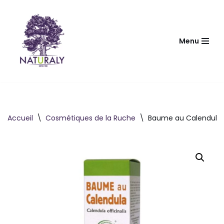
Aller
au
Menu
contenu
Accueil
\
Cosmétiques de la Ruche
\
Baume au Calendula 