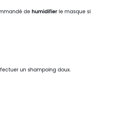
ecommandé de
humidifier
le masque si
t effectuer un shampoing doux.