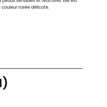
peaux sensibles et réactives. Elle est
 couleur rosée délicate.
I)