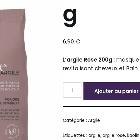
g
6,90
€
L
‘argile Rose 200g
: masque
revitalisant cheveux et Bain
Ajouter au panier
Alternative:
Catégorie :
Argile
Étiquettes :
argile
,
argile rose
,
kaolin