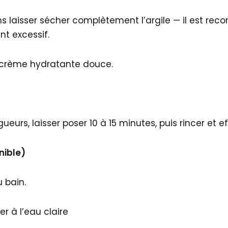
s laisser sécher complètement l’argile — il est r
t excessif.
e crème hydratante douce.
ngueurs, laisser poser 10 à 15 minutes, puis rincer e
nible)
u bain.
r à l’eau claire