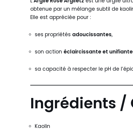
L’
Argile Rose Argiletz
est une argile ultr
obtenue par un mélange subtil de kaolini
Elle est appréciée pour :
ses propriétés
adoucissantes
,
son action
éclaircissante et unifiante
sa capacité à respecter le pH de l’ép
Ingrédients /
Kaolin