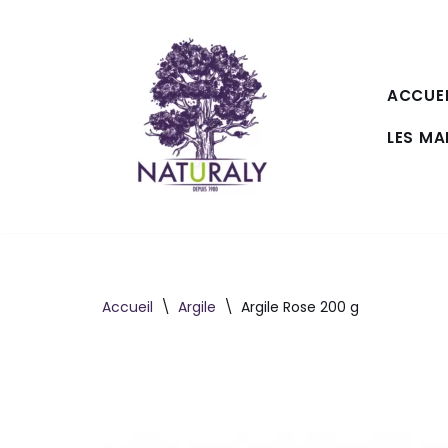
Aller
au
ACCUEI
contenu
LES M
Accueil
\
Argile
\
Argile Rose 200 g