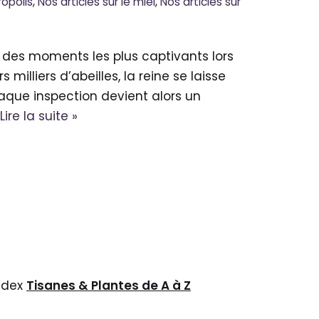
ropolis
,
Nos articles sur le miel
,
Nos articles sur
n des moments les plus captivants lors
milliers d’abeilles, la reine se laisse
aque inspection devient alors un
Lire la suite »
ndex
Tisanes & Plantes de A à Z