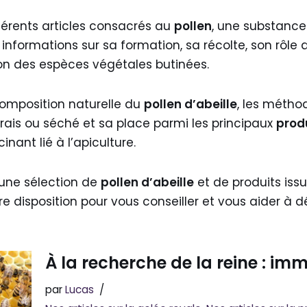
férents articles consacrés au
pollen
, une substance 
 informations sur sa formation, sa récolte, son rôle d
ion des espèces végétales butinées.
omposition naturelle du
pollen d’abeille
, les méthod
 frais ou séché et sa place parmi les principaux
produ
ant lié à l’apiculture.
 une sélection de
pollen d’abeille
et de produits iss
re disposition pour vous conseiller et vous aider à d
À la recherche de la reine : im
par
Lucas