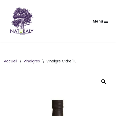
Aller
au
Menu
contenu
Accueil
\
Vinaigres
\
Vinaigre Cidre 1 L