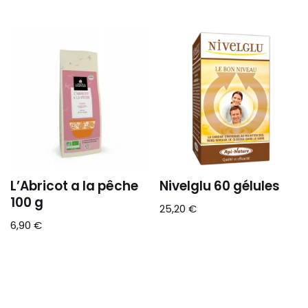
L’Abricot a la pêche
Nivelglu 60 gélules
100 g
25,20
€
6,90
€