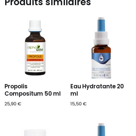
Produits similaires
Propolis
Eau Hydratante 20
Compositum 50 ml
ml
25,90
€
15,50
€