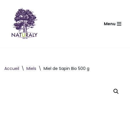
Aller
au
Menu
contenu
Accueil
\
Miels
\
Miel de Sapin Bio 500 g