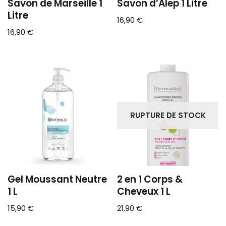
Savon de Marseille 1
Savon d’Alep 1 Litre
Litre
16,90
€
16,90
€
RUPTURE DE STOCK
Gel Moussant Neutre
2 en 1 Corps &
1 L
Cheveux 1 L
15,90
€
21,90
€