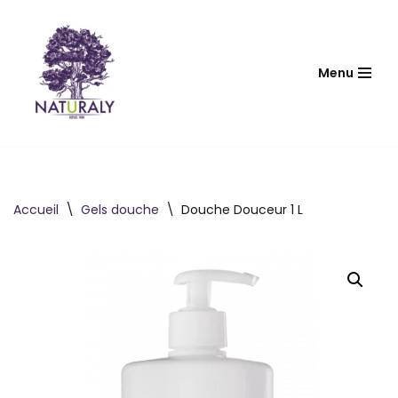
Aller
au
Menu
contenu
Accueil
\
Gels douche
\
Douche Douceur 1 L