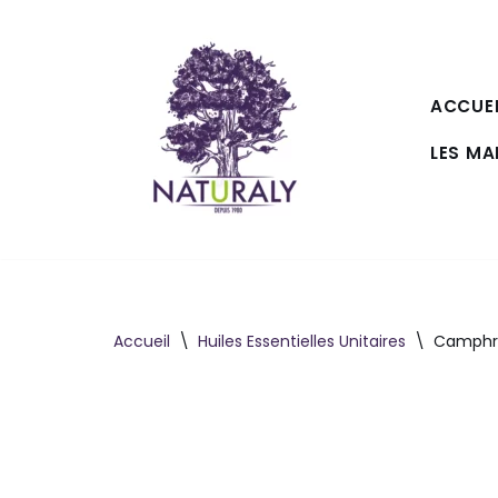
Aller
au
ACCUEI
contenu
LES M
Accueil
\
Huiles Essentielles Unitaires
\
Camphri