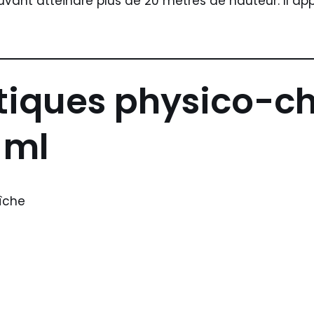
uvant atteindre plus de 20 mètres de hauteur. Il ap
tiques physico-c
 ml
aîche