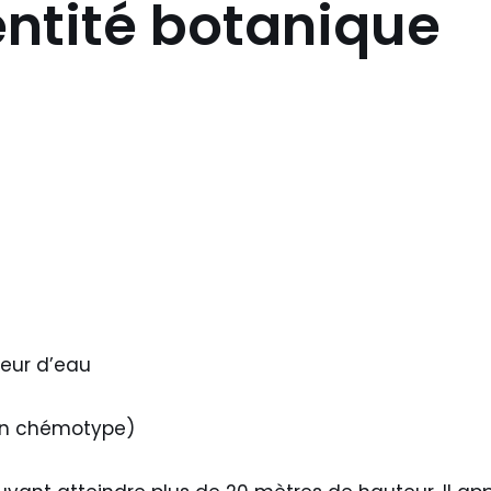
entité botanique
peur d’eau
lon chémotype)