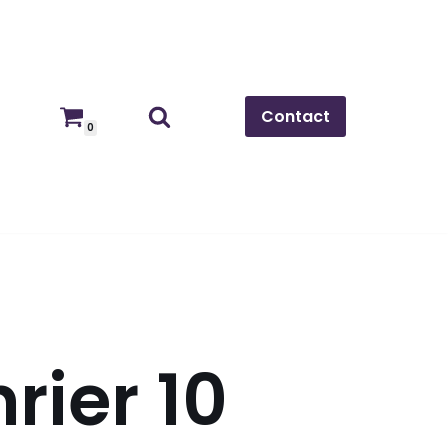
Contact
0
ier 10