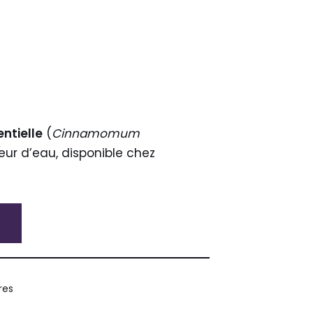
entielle
(
Cinnamomum
peur d’eau, disponible chez
ires