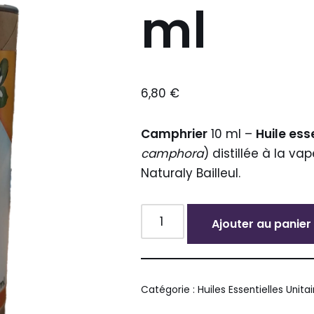
ml
6,80
€
Camphrier
10 ml –
Huile ess
camphora
) distillée à la va
Naturaly Bailleul.
Ajouter au panier
Alternative:
Catégorie :
Huiles Essentielles Unita