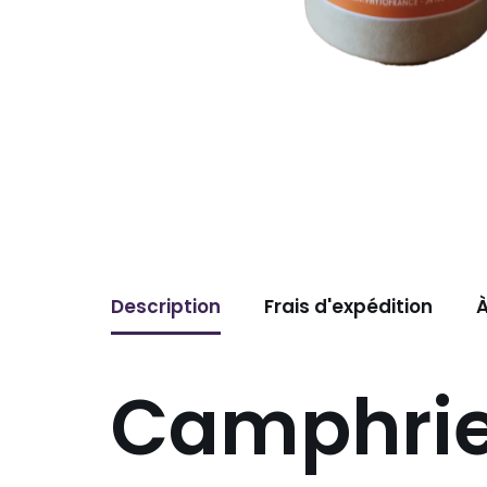
Description
Frais d'expédition
À
Camphrier