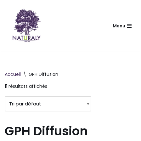
Aller
au
Menu
contenu
Accueil
\
GPH Diffusion
11 résultats affichés
GPH Diffusion