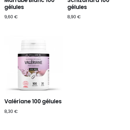
Marrube Blanc 100
Schizandra 100
gélules
gélules
9,60
€
8,90
€
Valériane 100 gélules
8,30
€