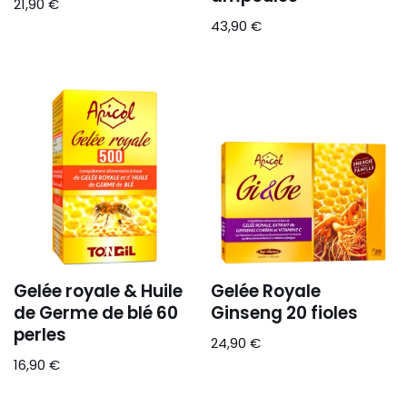
21,90
€
43,90
€
Gelée royale & Huile
Gelée Royale
de Germe de blé 60
Ginseng 20 fioles
perles
24,90
€
16,90
€