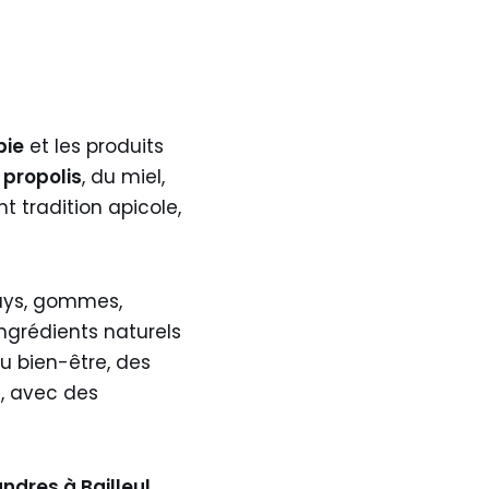
pie
et les produits
a
propolis
, du miel,
t tradition apicole,
ays, gommes,
ingrédients naturels
u bien-être, des
, avec des
ndres à Bailleul
.