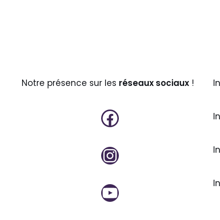
Notre présence sur les
réseaux sociaux
!
I
I
I
I