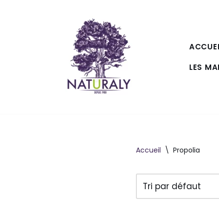
Aller
au
ACCUEI
contenu
LES M
Accueil
\
Propolia