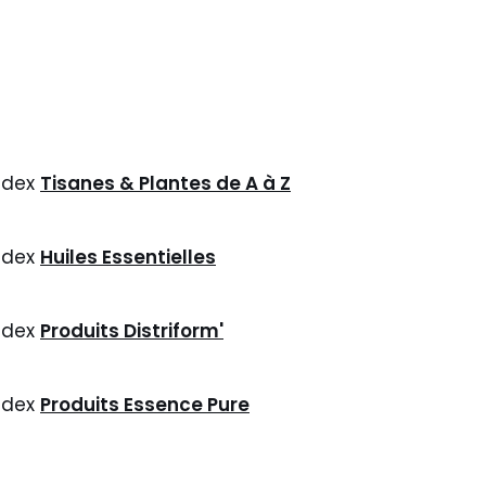
ndex
Tisanes & Plantes de A à Z
ndex
Huiles Essentielles
ndex
Produits Distriform'
ndex
Produits Essence Pure