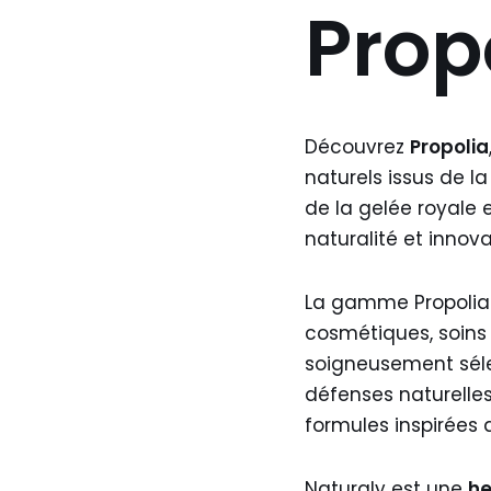
Prop
Découvrez
Propolia
naturels issus de l
de la gelée royale e
naturalité et innova
La gamme Propolia 
cosmétiques, soins 
soigneusement séle
défenses naturelles
formules inspirées 
Naturaly est une
he