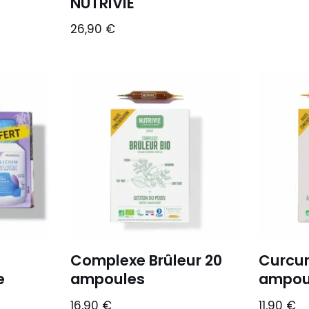
NUTRIVIE
26,90
€
Complexe Brûleur 20
Curcum
e
ampoules
ampou
16,90
€
11,90
€