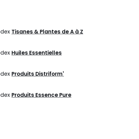
ndex
Tisanes & Plantes de A à Z
ndex
Huiles Essentielles
ndex
Produits Distriform'
ndex
Produits Essence Pure