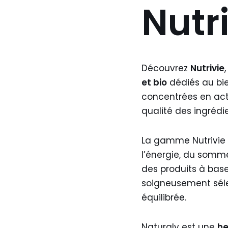
Nutr
Découvrez
Nutrivie
et bio
dédiés au bie
concentrées en acti
qualité des ingrédien
La gamme Nutrivie 
l’énergie, du sommei
des produits à base
soigneusement séle
équilibrée.
Naturaly est une
he