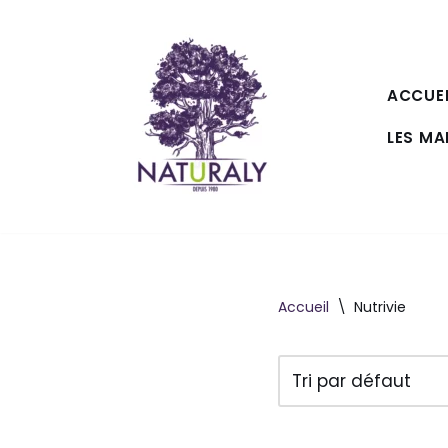
Aller
au
ACCUEI
contenu
LES M
Accueil
\
Nutrivie