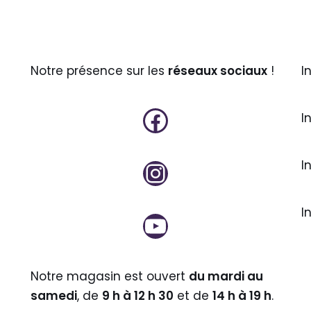
Notre présence sur les
réseaux sociaux
!
I
I
I
I
Notre magasin est ouvert
du mardi au
samedi
, de
9 h à 12 h 30
et de
14 h à 19 h
.