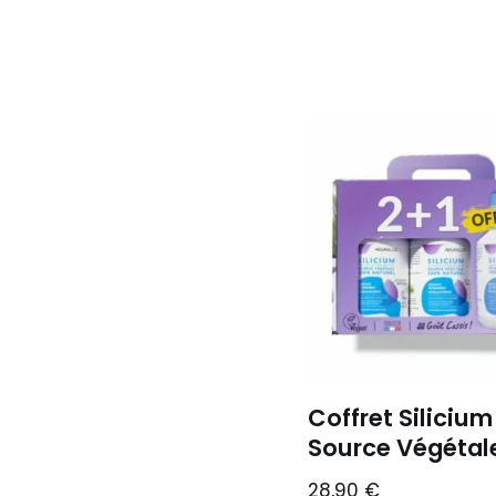
Coffret Silicium
Source Végétal
28,90
€