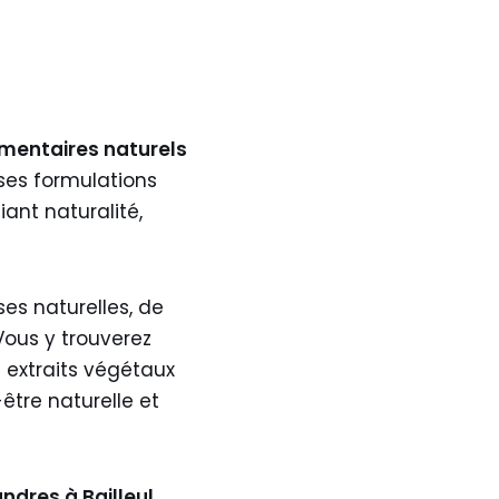
mentaires naturels
 ses formulations
ant naturalité,
s naturelles, de
Vous y trouverez
 extraits végétaux
tre naturelle et
ndres à Bailleul
.