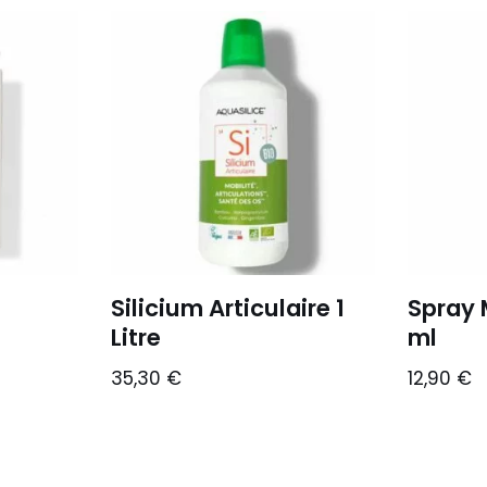
Silicium Articulaire 1
Spray 
Litre
ml
35,30
€
12,90
€