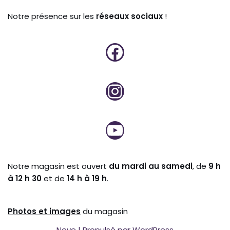
Notre présence sur les
réseaux sociaux
!
Notre magasin est ouvert
du mardi au samedi
, de
9 h
à 12 h 30
et de
14 h à 19 h
.
Photos et
images
du magasin
Neve
| Propulsé par
WordPress