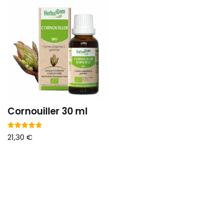
Cornouiller 30 ml
Note
21,30
€
5.00
sur 5